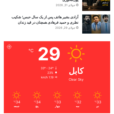
جولای 31, 2026
آزادی بشیر هاتف پس از یک سال حبس؛ شکیب
نظری و حمید فرهادی همچنان در قید زندان
جولای 29, 2026
29
℃
کابل
33º - 24º
23%
1.19 km/h
Clear Sky
34
34
33
32
33
℃
℃
℃
℃
℃
دو
سه
چهار
پنج
جمعه