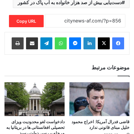
دست‌یابی بیش از صد هزار خانواده به آب پاک در کشور
Copy URL
Print
Share via Email
Telegram
WhatsApp
Messenger
LinkedIn
موضوعات مرتبط
قاضی فدرال آمریکا: اخراج محمود
دادخواست لغو محدودیت ویزای
خلیل مبنای قانونی ندارد
تحصیلی افغانستانی ها در بریتانیا به
مرحله بررسی دولت رسید