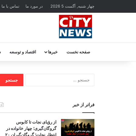
چهار شنبه, آگست 5 2026
در مورد ما
تماس با ما
صفحه نخست
خبرها
اقتصاد و توسعه
س
جستجو
برای:
فراتر از خبر
از رؤیای نجات تا کابوس
گروگان‌گیری؛ چهار خانواده در
انتظار نجات؛ گروگان‌گیران ۲۰