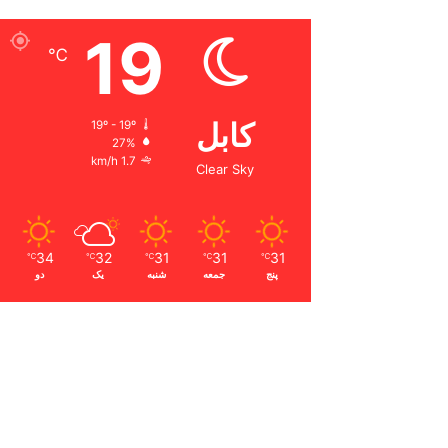
19
℃
کابل
19º - 19º
27%
1.7 km/h
Clear Sky
34
32
31
31
31
℃
℃
℃
℃
℃
پنج
جمعه
شنبه
یک
دو