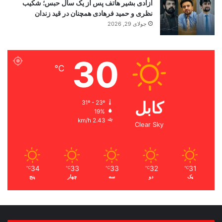
آزادی بشیر هاتف پس از یک سال حبس؛ شکیب
نظری و حمید فرهادی همچنان در قید زندان
جولای 29, 2026
30
℃
کابل
31º - 23º
19%
2.43 km/h
Clear Sky
34
33
33
32
31
℃
℃
℃
℃
℃
یک
دو
سه
چهار
پنج