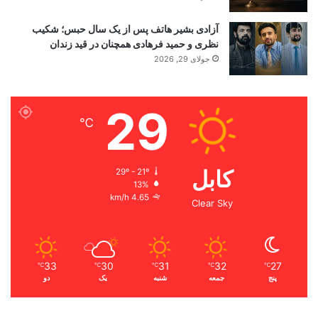
آزادی بشیر هاتف پس از یک سال حبس؛ شکیب
نظری و حمید فرهادی همچنان در قید زندان
جولای 29, 2026
29
℃
کابل
29º - 21º
13%
4.65 km/h
Clear Sky
33
30
31
32
27
℃
℃
℃
℃
℃
پنج
جمعه
شنبه
یک
دو