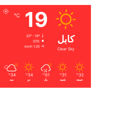
19
℃
کابل
32º - 19º
33%
1.05 km/h
Clear Sky
34
34
31
31
32
℃
℃
℃
℃
℃
جمعه
شنبه
یک
دو
سه