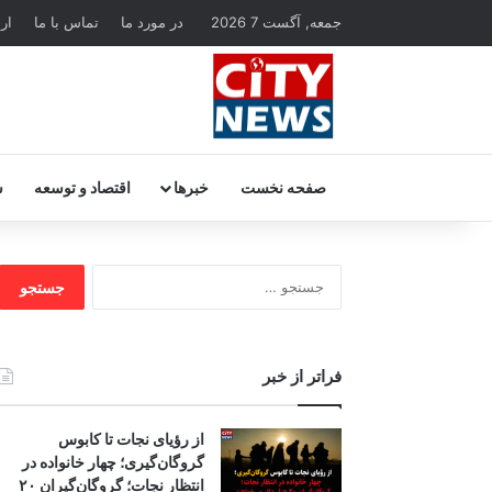
جمعه, آگست 7 2026
در مورد ما
تماس با ما
ار
صفحه نخست
خبرها
اقتصاد و توسعه
س
جستجو
برای:
فراتر از خبر
از رؤیای نجات تا کابوس
گروگان‌گیری؛ چهار خانواده در
انتظار نجات؛ گروگان‌گیران ۲۰