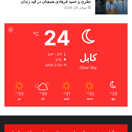
نظری و حمید فرهادی همچنان در قید زندان
جولای 29, 2026
24
℃
کابل
24º - 21º
21%
2.54 km/h
Clear Sky
33
30
31
32
23
℃
℃
℃
℃
℃
پنج
جمعه
شنبه
یک
دو