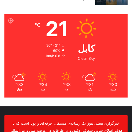
21
℃
کابل
30º - 21º
60%
0.8 km/h
Clear Sky
33
34
33
31
30
℃
℃
℃
℃
℃
شنبه
یک
دو
سه
چهار
خبرگزاری
سیتی نیوز
یک رسانه‌ی مستقل، حرفه‌ای و پویا است که با
هدف اطلاع‌رسانی شفاف، دقیق و بی‌طرفانه در عرصه ملی و بین‌المللی