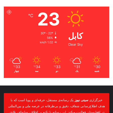
23
℃
کابل
30º - 22º
56%
1.02 km/h
Clear Sky
33
34
33
31
30
℃
℃
℃
℃
℃
شنبه
یک
دو
سه
چهار
خبرگزاری
سیتی نیوز
یک رسانه‌ی مستقل، حرفه‌ای و پویا است که با
هدف اطلاع‌رسانی شفاف، دقیق و بی‌طرفانه در عرصه ملی و بین‌المللی
در افغانستان فعالیت میکند. این رسانه با تکیه بر اخلاق رسانه‌ای، تلاش