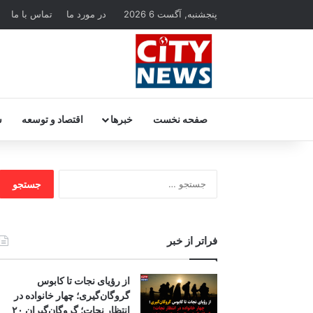
پنجشنبه, آگست 6 2026
در مورد ما
تماس با ما
صفحه نخست
خبرها
اقتصاد و توسعه
س
جستجو
برای:
فراتر از خبر
از رؤیای نجات تا کابوس
گروگان‌گیری؛ چهار خانواده در
انتظار نجات؛ گروگان‌گیران ۲۰