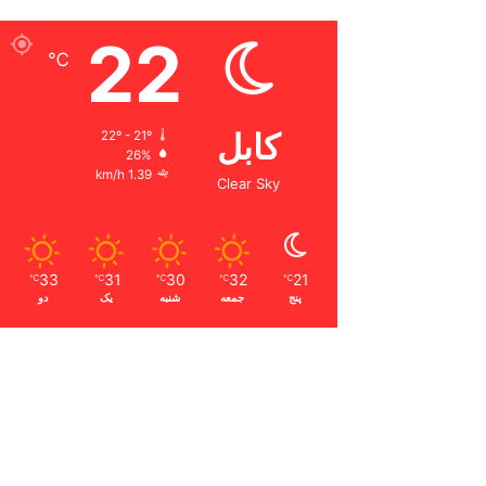
22
℃
کابل
22º - 21º
26%
1.39 km/h
Clear Sky
33
31
30
32
21
℃
℃
℃
℃
℃
پنج
جمعه
شنبه
یک
دو