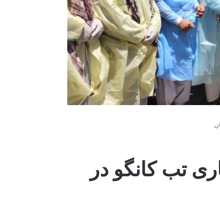
ان
اری تب کانگو در