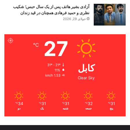
آزادی بشیر هاتف پس از یک سال حبس؛ شکیب
نظری و حمید فرهادی همچنان در قید زندان
جولای 29, 2026
27
℃
کابل
31º - 21º
11%
1.53 km/h
Clear Sky
34
31
31
32
31
℃
℃
℃
℃
℃
پنج
جمعه
شنبه
یک
دو