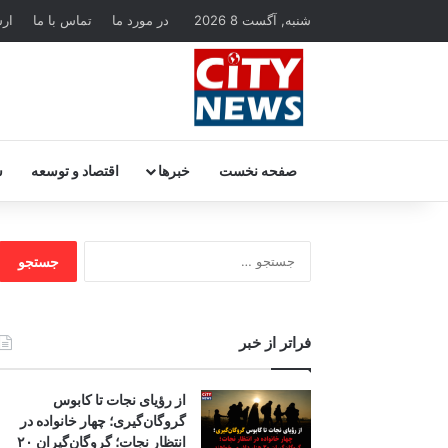
شنبه, آگست 8 2026
در مورد ما
تماس با ما
ار
صفحه نخست
خبرها
اقتصاد و توسعه
س
جستجو
برای:
فراتر از خبر
از رؤیای نجات تا کابوس
گروگان‌گیری؛ چهار خانواده در
انتظار نجات؛ گروگان‌گیران ۲۰