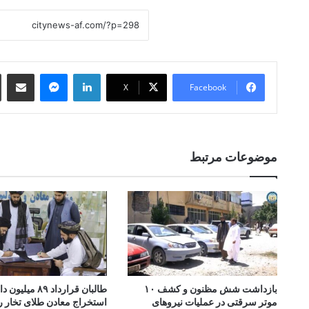
 Email
essenger
LinkedIn
X
Facebook
موضوعات مرتبط
بازداشت شش مظنون و کشف ۱۰
طالبان قرارداد ۸۹ میل
موتر سرقتی در عملیات نیروهای
استخراج معادن طلای تخار ر