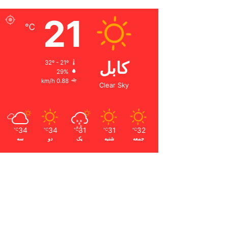
21
℃
کابل
32º - 21º
29%
0.88 km/h
Clear Sky
34
34
31
31
32
℃
℃
℃
℃
℃
جمعه
شنبه
یک
دو
سه