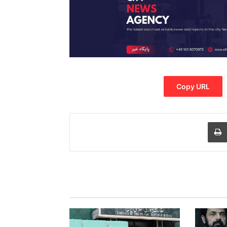
Copy URL
Print
Share via
M