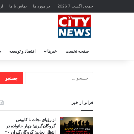
جمعه, آگست 7 2026
در مورد ما
تماس با ما
ار
صفحه نخست
خبرها
اقتصاد و توسعه
س
جستجو
برای:
فراتر از خبر
از رؤیای نجات تا کابوس
گروگان‌گیری؛ چهار خانواده در
انتظار نجات؛ گروگان‌گیران ۲۰