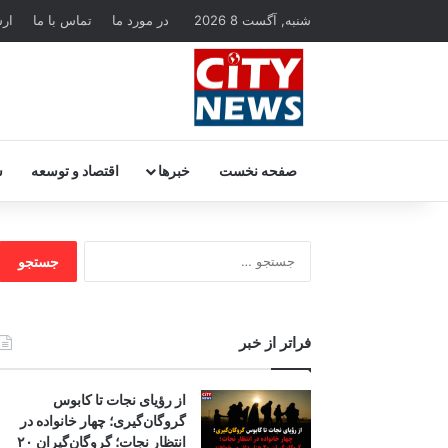
شنبه, آگست 8 2026
در مورد ما
تماس با ما
ار
صفحه نخست
خبرها
اقتصاد و توسعه
س
جستجو
برای:
فراتر از خبر
از رؤیای نجات تا کابوس
گروگان‌گیری؛ چهار خانواده در
انتظار نجات؛ گروگان‌گیران ۲۰