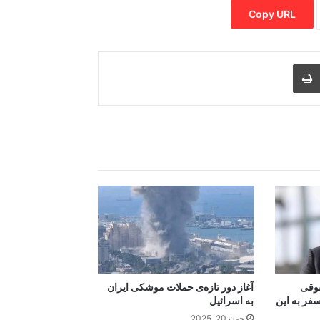
Copy URL
Print
Share via
M
قوقی
آغاز دور تازه‌ی حملات موشکی ایران
سفر به این
به اسرائیل
جون 20, 2025