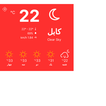
22
℃
کابل
22º - 22º
69%
1.84 km/h
Clear Sky
33
33
33
31
22
℃
℃
℃
℃
℃
شنبه
یک
دو
سه
چهار