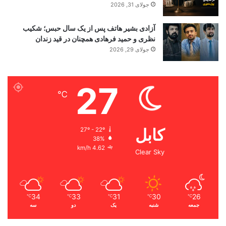
جولای 31, 2026
آزادی بشیر هاتف پس از یک سال حبس؛ شکیب
نظری و حمید فرهادی همچنان در قید زندان
جولای 29, 2026
27
℃
کابل
27º - 22º
38%
4.62 km/h
Clear Sky
34
33
31
30
26
℃
℃
℃
℃
℃
جمعه
شنبه
یک
دو
سه