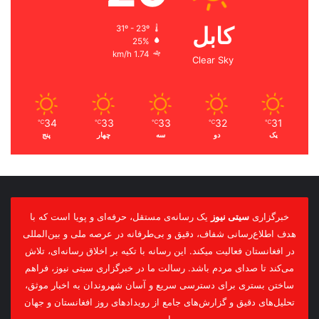
کابل
31º - 23º
25%
1.74 km/h
Clear Sky
34
33
33
32
31
℃
℃
℃
℃
℃
یک
دو
سه
چهار
پنج
خبرگزاری
سیتی نیوز
یک رسانه‌ی مستقل، حرفه‌ای و پویا است که با
هدف اطلاع‌رسانی شفاف، دقیق و بی‌طرفانه در عرصه ملی و بین‌المللی
در افغانستان فعالیت میکند. این رسانه با تکیه بر اخلاق رسانه‌ای، تلاش
می‌کند تا صدای مردم باشد. رسالت ما در خبرگزاری سیتی نیوز، فراهم
ساختن بستری برای دسترسی سریع و آسان شهروندان به اخبار موثق،
تحلیل‌های دقیق و گزارش‌های جامع از رویدادهای روز افغانستان و جهان