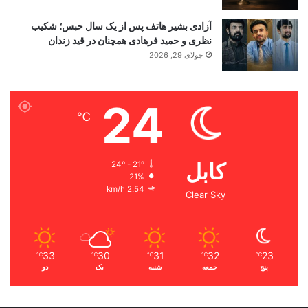
آزادی بشیر هاتف پس از یک سال حبس؛ شکیب
نظری و حمید فرهادی همچنان در قید زندان
جولای 29, 2026
24
℃
کابل
24º - 21º
21%
2.54 km/h
Clear Sky
33
30
31
32
23
℃
℃
℃
℃
℃
پنج
جمعه
شنبه
یک
دو