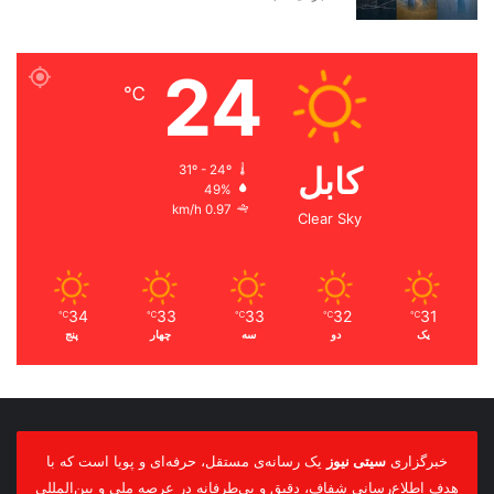
24
℃
کابل
31º - 24º
49%
0.97 km/h
Clear Sky
34
33
33
32
31
℃
℃
℃
℃
℃
یک
دو
سه
چهار
پنج
خبرگزاری
سیتی نیوز
یک رسانه‌ی مستقل، حرفه‌ای و پویا است که با
هدف اطلاع‌رسانی شفاف، دقیق و بی‌طرفانه در عرصه ملی و بین‌المللی