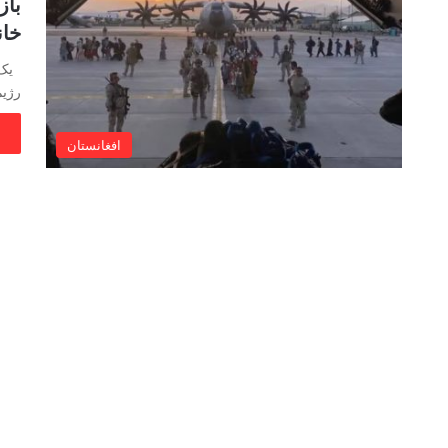
باز
خان
رژیم
افغانستان