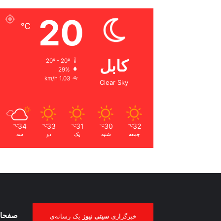
20
℃
کابل
20º - 20º
29%
1.03 km/h
Clear Sky
34
33
31
30
32
℃
℃
℃
℃
℃
جمعه
شنبه
یک
دو
سه
صفحات
خبرگزاری
سیتی نیوز
یک رسانه‌ی