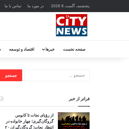
پنجشنبه, آگست 6 2026
در مورد ما
تماس با ما
صفحه نخست
خبرها
اقتصاد و توسعه
س
جستجو
برای:
فراتر از خبر
از رؤیای نجات تا کابوس
گروگان‌گیری؛ چهار خانواده در
انتظار نجات؛ گروگان‌گیران ۲۰