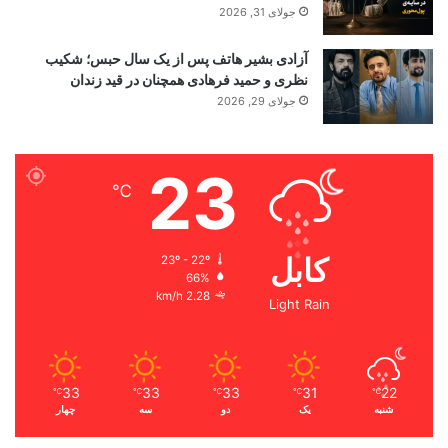
جولای 31, 2026
آزادی بشیر هاتف پس از یک سال حبس؛ شکیب
نظری و حمید فرهادی همچنان در قید زندان
جولای 29, 2026
23
℃
کابل
23º - 22º
66%
2.28 km/h
Light Rain
33
33
33
31
22
℃
℃
℃
℃
℃
شنبه
یک
دو
سه
چهار