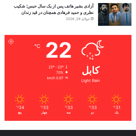
آزادی بشیر هاتف پس از یک سال حبس؛ شکیب
نظری و حمید فرهادی همچنان در قید زندان
جولای 29, 2026
22
℃
کابل
22º - 22º
70%
0.97 km/h
Light Rain
34
33
33
33
31
℃
℃
℃
℃
℃
یک
دو
سه
چهار
پنج