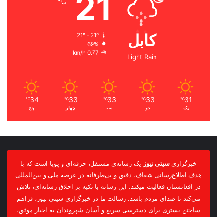
21
℃
کابل
21º - 21º
69%
0.77 km/h
Light Rain
34
33
33
33
31
℃
℃
℃
℃
℃
یک
دو
سه
چهار
پنج
خبرگزاری
سیتی نیوز
یک رسانه‌ی مستقل، حرفه‌ای و پویا است که با
هدف اطلاع‌رسانی شفاف، دقیق و بی‌طرفانه در عرصه ملی و بین‌المللی
در افغانستان فعالیت میکند. این رسانه با تکیه بر اخلاق رسانه‌ای، تلاش
می‌کند تا صدای مردم باشد. رسالت ما در خبرگزاری سیتی نیوز، فراهم
ساختن بستری برای دسترسی سریع و آسان شهروندان به اخبار موثق،